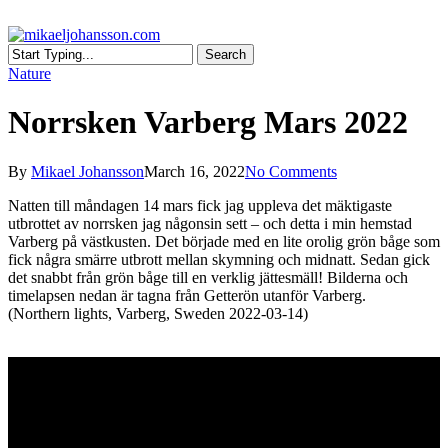
Skip
to
main
search
Menu
Search
content
Close
Nature
Search
Norrsken Varberg Mars 2022
By
Mikael Johansson
March 16, 2022
No Comments
Natten till måndagen 14 mars fick jag uppleva det mäktigaste
utbrottet av norrsken jag någonsin sett – och detta i min hemstad
Varberg på västkusten. Det började med en lite orolig grön båge som
fick några smärre utbrott mellan skymning och midnatt. Sedan gick
det snabbt från grön båge till en verklig jättesmäll! Bilderna och
timelapsen nedan är tagna från Getterön utanför Varberg.
(Northern lights, Varberg, Sweden 2022-03-14)