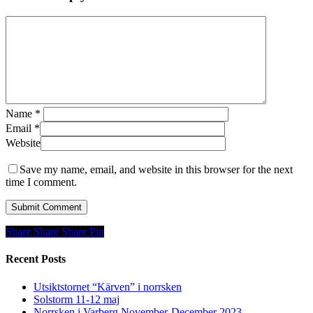
Name
*
Email
*
Website
Save my name, email, and website in this browser for the next
time I comment.
Share
Share
Share
Share
Pin
Recent Posts
Utsiktstornet “Kärven” i norrsken
Solstorm 11-12 maj
Norrsken i Varberg November-December 2023