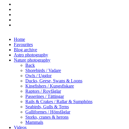
facebook
vimeo
youtube
RSS
instagram
Close
Home
Menu
Favourites
Blog archive
Astro photography
Nature photography
Back
Shorebirds / Vadare
Owls / Ugglor
Ducks, Geese, Swans & Loons
Kingfishers / Kungsfiskare
Raptors / Rovfåglar
Passerines / Tättingar
Rails & Crakes / Rallar & Sumphöns
Seabirds, Gulls & Terns
Galliformes / Hönsfåglar
Storks, cranes & herons
Mammals
Videos