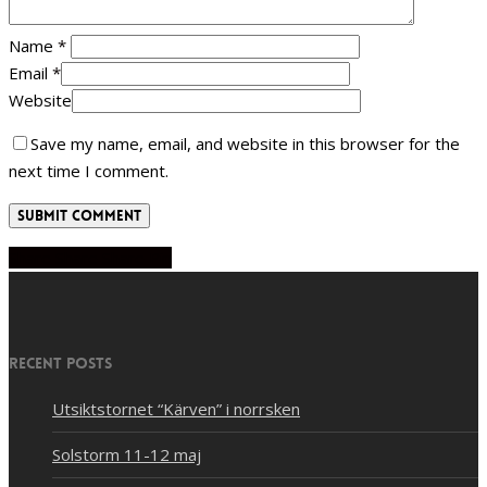
Name
*
Email
*
Website
Save my name, email, and website in this browser for the
next time I comment.
Share
Share
Share
Share
Pin
Recent Posts
Utsiktstornet “Kärven” i norrsken
Solstorm 11-12 maj