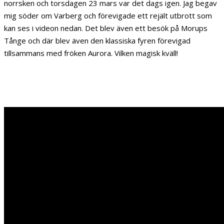
norrsken och torsdagen 23 mars var det dags igen. Jag begav
mig söder om Varberg och förevigade ett rejält utbrott som
kan ses i videon nedan. Det blev även ett besök på Morups
Tånge och där blev även den klassiska fyren förevigad
tillsammans med fröken Aurora. Vilken magisk kväll!