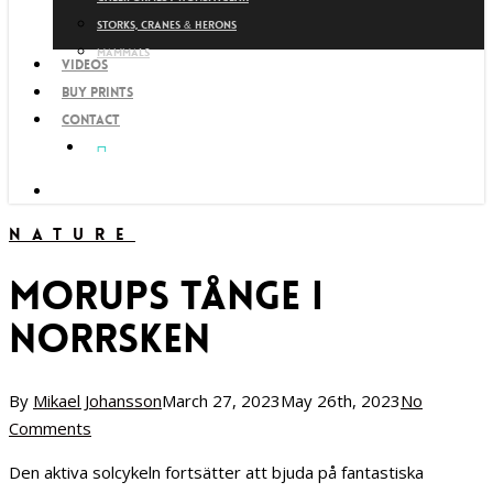
Storks, cranes & herons
Mammals
Videos
Buy prints
Contact
facebook
youtube
instagram
search
Nature
Morups Tånge i
norrsken
By
Mikael Johansson
March 27, 2023
May 26th, 2023
No
Comments
Den aktiva solcykeln fortsätter att bjuda på fantastiska