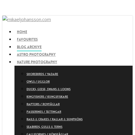
Skip
to
main
content
search
Menu
Home
Favourites
Blog archive
Astro photography
Nature photography
Shorebirds / Vadare
Owls / Ugglor
Ducks, Geese, Swans & Loons
Kingfishers / Kungsfiskare
Raptors / Rovfåglar
Passerines / Tättingar
Rails & Crakes / Rallar & Sumphöns
Seabirds, Gulls & Terns
Galliformes / Hönsfåglar