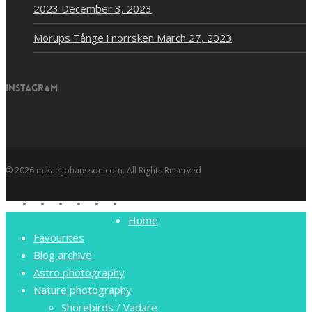
2023
December 3, 2023
Morups Tånge i norrsken
March 27, 2023
Instagram
© 2026 mikaeljohansson.com. All Rights Reserved
twitter
facebook
vimeo
youtube
RSS
instagram
Close
Home
Menu
Favourites
Blog archive
Astro photography
Nature photography
Shorebirds / Vadare