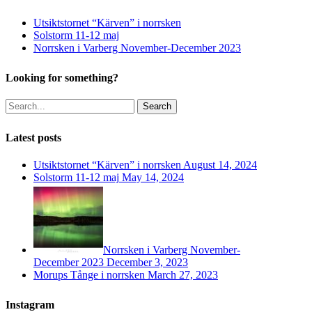
options
options
may
may
Utsiktstornet “Kärven” i norrsken
be
be
Solstorm 11-12 maj
chosen
chosen
Norrsken i Varberg November-December 2023
on
on
the
the
Looking for something?
product
product
page
page
Search
Latest posts
Utsiktstornet “Kärven” i norrsken
August 14, 2024
Solstorm 11-12 maj
May 14, 2024
Norrsken i Varberg November-
December 2023
December 3, 2023
Morups Tånge i norrsken
March 27, 2023
Instagram