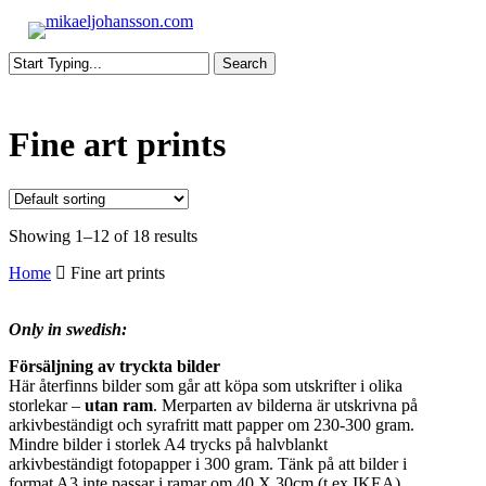
Skip
to
s
main
Search
content
Close
Search
Fine art prints
Showing 1–12 of 18 results
Home
Fine art prints
Only in swedish:
Försäljning av tryckta bilder
Här återfinns bilder som går att köpa som utskrifter i olika
storlekar –
utan ram
. Merparten av bilderna är utskrivna på
arkivbeständigt och syrafritt matt papper om 230-300 gram.
Mindre bilder i storlek A4 trycks på halvblankt
arkivbeständigt fotopapper i 300 gram. Tänk på att bilder i
format A3 inte passar i ramar om 40 X 30cm (t ex IKEA)