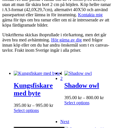
utan att man får skära bort 2 cm på höjden. Köp hellre ramar
i A3-format (42,0X29,7cm), alternativt 40X50 och använd
passepartout eller lämna in för inramning.
Kontakta mig
gärna för tips om bra ramar eller om ni är intresserade av att
köpa färdigramade bilder.
Utskrifterna skickas ihoprullade i rör/kartong, men det går
även bra med avhämtning.
Hör gärna av dig
med frågor
innan köp eller om du har andra önskemål som t ex canvas-
tavlor. Frakt inom Sverige ingår i alla priser.
1
2
Kungsfiskare
Shadow owl
med byte
Price
395.00
kr
–
800.00
kr
This
range:
Select options
Price
395.00
kr
–
995.00
kr
product
395.00 kr
This
range:
Select options
has
through
product
395.00 kr
multiple
800.00 kr
has
through
Next
variants.
multiple
995.00 kr