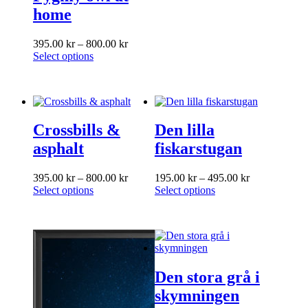
home
Price
395.00
kr
–
800.00
kr
This
range:
Select options
product
395.00 kr
has
through
multiple
800.00 kr
variants.
The
Crossbills &
Den lilla
options
may
asphalt
fiskarstugan
be
chosen
Price
Price
395.00
kr
–
800.00
kr
195.00
kr
–
495.00
kr
on
This
range:
This
range:
Select options
Select options
the
product
395.00 kr
product
195.00 kr
product
has
through
has
through
page
multiple
800.00 kr
multiple
495.00 kr
variants.
variants.
The
The
options
options
Den stora grå i
may
may
be
be
skymningen
chosen
chosen