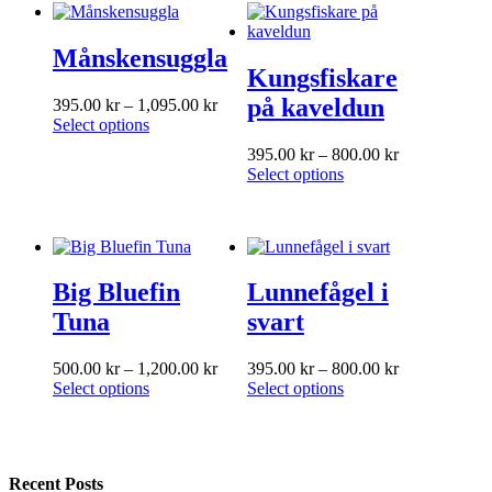
variants.
The
Månskensuggla
options
Kungsfiskare
may
be
på kaveldun
Price
395.00
kr
–
1,095.00
kr
chosen
This
range:
Select options
on
product
395.00 kr
Price
395.00
kr
–
800.00
kr
the
has
through
This
range:
Select options
product
multiple
1,095.00 kr
product
395.00 kr
page
variants.
has
through
The
multiple
800.00 kr
options
variants.
may
The
be
Big Bluefin
Lunnefågel i
options
chosen
may
Tuna
svart
on
be
the
chosen
product
Price
Price
500.00
kr
–
1,200.00
kr
395.00
kr
–
800.00
kr
on
page
This
range:
This
range:
Select options
Select options
the
product
500.00 kr
product
395.00 kr
product
has
through
has
through
page
multiple
1,200.00 kr
multiple
800.00 kr
variants.
variants.
Recent Posts
The
The