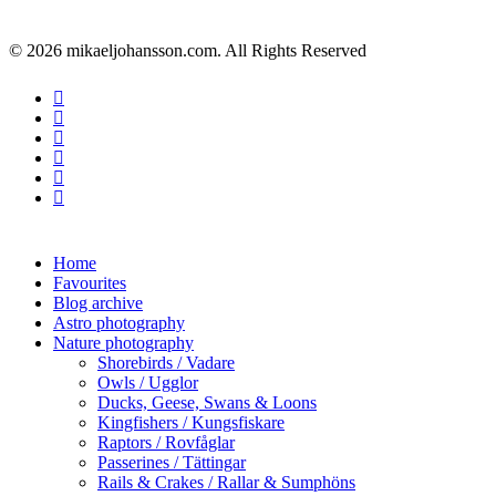
© 2026 mikaeljohansson.com. All Rights Reserved
twitter
facebook
vimeo
youtube
RSS
instagram
Close
Home
Menu
Favourites
Blog archive
Astro photography
Nature photography
Shorebirds / Vadare
Owls / Ugglor
Ducks, Geese, Swans & Loons
Kingfishers / Kungsfiskare
Raptors / Rovfåglar
Passerines / Tättingar
Rails & Crakes / Rallar & Sumphöns