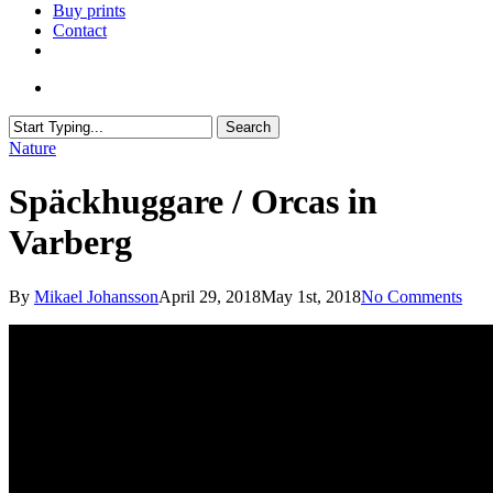
Buy prints
Contact
facebook
youtube
instagram
search
Search
Close
Nature
Search
Späckhuggare / Orcas in
Varberg
By
Mikael Johansson
April 29, 2018
May 1st, 2018
No Comments