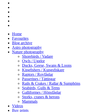
twitter
facebook
vimeo
youtube
RSS
instagram
Close
Home
Menu
Favourites
Blog archive
Astro photography
Nature photography
Shorebirds / Vadare
Owls / Ugglor
Ducks, Geese, Swans & Loons
Kingfishers / Kungsfiskare
Raptors / Rovfåglar
Passerines / Tättingar
Rails & Crakes / Rallar & Sumphöns
Seabirds, Gulls & Terns
Galliformes / Hönsfåglar
Storks, cranes & herons
Mammals
Videos
Buy prints