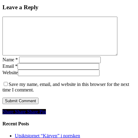
Leave a Reply
Name
*
Email
*
Website
Save my name, email, and website in this browser for the next
time I comment.
Share
Share
Share
Share
Pin
Recent Posts
Utsiktstornet “Kärven” i norrsken