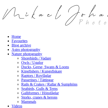
Skip
to
main
content
search
Menu
Home
Favourites
Blog archive
Astro photography
Nature photography
Shorebirds / Vadare
Owls / Ugglor
Ducks, Geese, Swans & Loons
Kingfishers / Kungsfiskare
Raptors / Rovfåglar
Passerines / Tättingar
Rails & Crakes / Rallar & Sumphöns
Seabirds, Gulls & Terns
Galliformes / Hönsfåglar
Storks, cranes & herons
Mammals
Videos