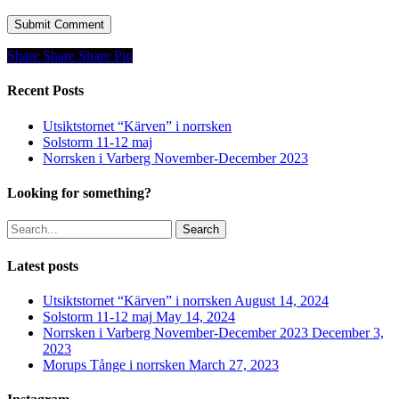
Share
Share
Share
Share
Pin
Recent Posts
Utsiktstornet “Kärven” i norrsken
Solstorm 11-12 maj
Norrsken i Varberg November-December 2023
Looking for something?
Search
Latest posts
Utsiktstornet “Kärven” i norrsken
August 14, 2024
Solstorm 11-12 maj
May 14, 2024
Norrsken i Varberg November-December 2023
December 3,
2023
Morups Tånge i norrsken
March 27, 2023