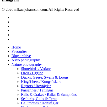
Instagram
© 2026 mikaeljohansson.com. All Rights Reserved
twitter
facebook
vimeo
youtube
RSS
instagram
Close
Home
Menu
Favourites
Blog archive
Astro photography
Nature photography
Shorebirds / Vadare
Owls / Ugglor
Ducks, Geese, Swans & Loons
Kingfishers / Kungsfiskare
Raptors / Rovfåglar
Passerines / Tättingar
Rails & Crakes / Rallar & Sumphöns
Seabirds, Gulls & Terns
Galliformes / Hönsfåglar