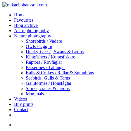
Skip
to
search
Menu
Home
main
Favourites
content
Blog archive
Astro photography
Nature photography
Shorebirds / Vadare
Owls / Ugglor
Ducks, Geese, Swans & Loons
Kingfishers / Kungsfiskare
Raptors / Rovfåglar
Passerines / Tättingar
Rails & Crakes / Rallar & Sumphöns
Seabirds, Gulls & Terns
Galliformes / Hönsfåglar
Storks, cranes & herons
Mammals
Videos
Buy prints
Contact
facebook
youtube
instagram
search