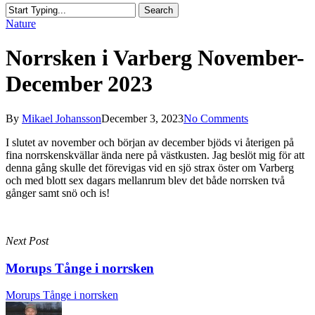
Search
Close
Nature
Search
Norrsken i Varberg November-
December 2023
By
Mikael Johansson
December 3, 2023
No Comments
I slutet av november och början av december bjöds vi återigen på
fina norrskenskvällar ända nere på västkusten. Jag beslöt mig för att
denna gång skulle det förevigas vid en sjö strax öster om Varberg
och med blott sex dagars mellanrum blev det både norrsken två
gånger samt snö och is!
Next Post
Morups Tånge i norrsken
Morups Tånge i norrsken