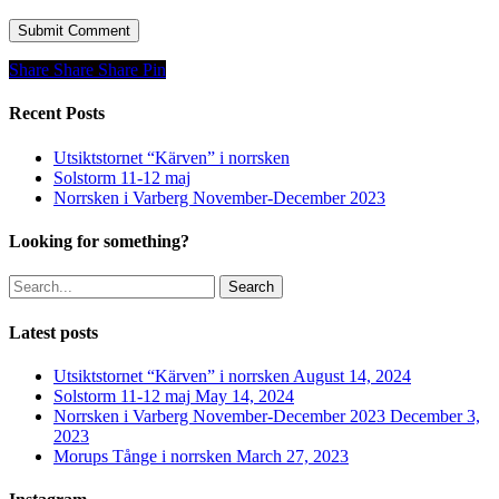
Share
Share
Share
Share
Pin
Recent Posts
Utsiktstornet “Kärven” i norrsken
Solstorm 11-12 maj
Norrsken i Varberg November-December 2023
Looking for something?
Search
Latest posts
Utsiktstornet “Kärven” i norrsken
August 14, 2024
Solstorm 11-12 maj
May 14, 2024
Norrsken i Varberg November-December 2023
December 3,
2023
Morups Tånge i norrsken
March 27, 2023