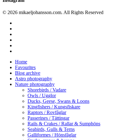
Instagram
© 2026 mikaeljohansson.com. All Rights Reserved
twitter
facebook
vimeo
youtube
RSS
instagram
Close
Home
Menu
Favourites
Blog archive
Astro photography
Nature photography
Shorebirds / Vadare
Owls / Ugglor
Ducks, Geese, Swans & Loons
Kingfishers / Kungsfiskare
Raptors / Rovfåglar
Passerines / Tättingar
Rails & Crakes / Rallar & Sumphöns
Seabirds, Gulls & Terns
Galliformes / Hönsfåglar