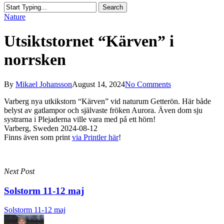
Search
Close
Nature
Search
Utsiktstornet “Kärven” i
norrsken
By
Mikael Johansson
August 14, 2024
No Comments
Varberg nya utkikstorn “Kärven” vid naturum Getterön. Här både
belyst av gatlampor och självaste fröken Aurora. Även dom sju
systrarna i Plejaderna ville vara med på ett hörn!
Varberg, Sweden 2024-08-12
Finns även som print
via Printler här
!
Next Post
Solstorm 11-12 maj
Solstorm 11-12 maj