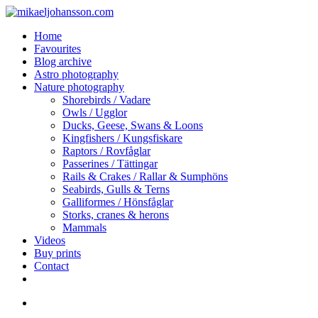
Skip
to
search
Menu
Home
main
Favourites
content
Blog archive
Astro photography
Nature photography
Shorebirds / Vadare
Owls / Ugglor
Ducks, Geese, Swans & Loons
Kingfishers / Kungsfiskare
Raptors / Rovfåglar
Passerines / Tättingar
Rails & Crakes / Rallar & Sumphöns
Seabirds, Gulls & Terns
Galliformes / Hönsfåglar
Storks, cranes & herons
Mammals
Videos
Buy prints
Contact
facebook
youtube
instagram
search